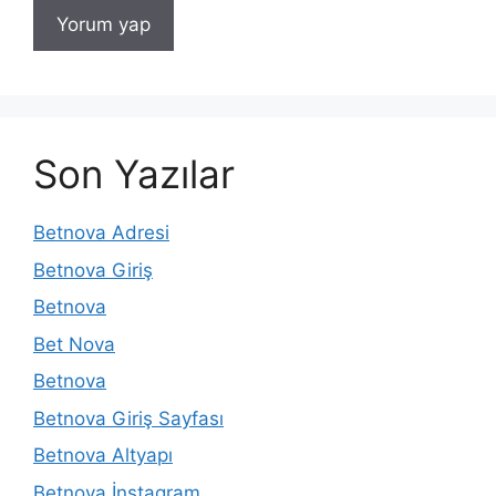
Son Yazılar
Betnova Adresi
Betnova Giriş
Betnova
Bet Nova
Betnova
Betnova Giriş Sayfası
Betnova Altyapı
Betnova İnstagram