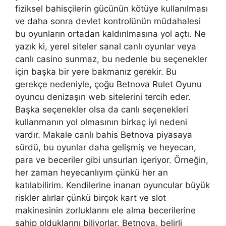
fiziksel bahisçilerin gücünün kötüye kullanılması
ve daha sonra devlet kontrolünün müdahalesi
bu oyunların ortadan kaldırılmasına yol açtı. Ne
yazık ki, yerel siteler sanal canlı oyunlar veya
canlı casino sunmaz, bu nedenle bu seçenekler
için başka bir yere bakmanız gerekir. Bu
gerekçe nedeniyle, çoğu Betnova Rulet Oyunu
oyuncu denizaşırı web sitelerini tercih eder.
Başka seçenekler olsa da canlı seçenekleri
kullanmanın yol olmasının birkaç iyi nedeni
vardır. Makale canlı bahis Betnova piyasaya
sürdü, bu oyunlar daha gelişmiş ve heyecan,
para ve beceriler gibi unsurları içeriyor. Örneğin,
her zaman heyecanlıyım çünkü her an
katılabilirim. Kendilerine inanan oyuncular büyük
riskler alırlar çünkü birçok kart ve slot
makinesinin zorluklarını ele alma becerilerine
sahip olduklarını biliyorlar. Betnova, belirli