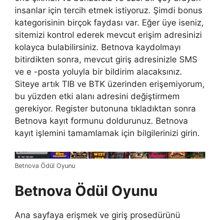
insanlar için tercih etmek istiyoruz. Şimdi bonus
kategorisinin birçok faydası var. Eğer üye iseniz,
sitemizi kontrol ederek mevcut erişim adresinizi
kolayca bulabilirsiniz. Betnova kaydolmayı
bitirdikten sonra, mevcut giriş adresinizle SMS
ve e -posta yoluyla bir bildirim alacaksınız.
Siteye artık TIB ve BTK üzerinden erişemiyorum,
bu yüzden etki alanı adresini değiştirmem
gerekiyor. Register butonuna tıkladıktan sonra
Betnova kayıt formunu doldurunuz. Betnova
kayıt işlemini tamamlamak için bilgilerinizi girin.
Betnova Ödül Oyunu
Betnova Ödül Oyunu
Ana sayfaya erişmek ve giriş prosedürünü