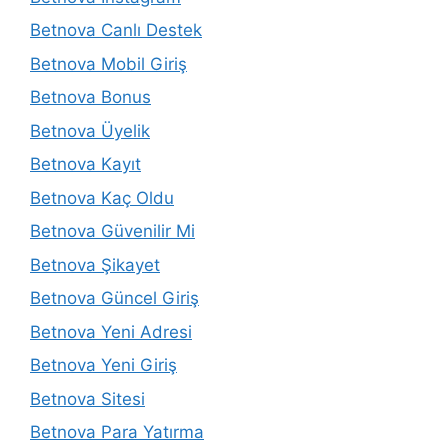
Betnova Canlı Destek
Betnova Mobil Giriş
Betnova Bonus
Betnova Üyelik
Betnova Kayıt
Betnova Kaç Oldu
Betnova Güvenilir Mi
Betnova Şikayet
Betnova Güncel Giriş
Betnova Yeni Adresi
Betnova Yeni Giriş
Betnova Sitesi
Betnova Para Yatırma