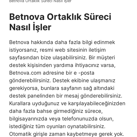
Betnova Ortaklık Süreci Nasıl İşler
Betnova Ortaklık Süreci
Nasıl İşler
Betnova hakkında daha fazla bilgi edinmek
istiyorsanız, resmi web sitesinin iletişim
sayfasından bize ulaşabilirsiniz. Bir müşteri
destek kişisinden yardıma ihtiyacınız varsa,
Betnova.com adresine bir e -posta
gönderebilirsiniz. Destek ekibine ulaşmanız
gerekiyorsa, bunlara sayfanın sağ altındaki
destek panelinden bir mesaj gönderebilirsiniz.
Kurallara uyduğunuz ve karşılayabileceğinizden
daha fazla bahse girmediğiniz sürece,
bilgisayarınızda veya telefonunuzda olsun,
istediğiniz tüm oyunları oynatabilirsiniz.
Otomatik girişle zaman kaybetmeye gerek yok.