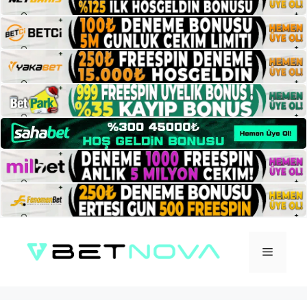
İçeriğe
atla
Menü