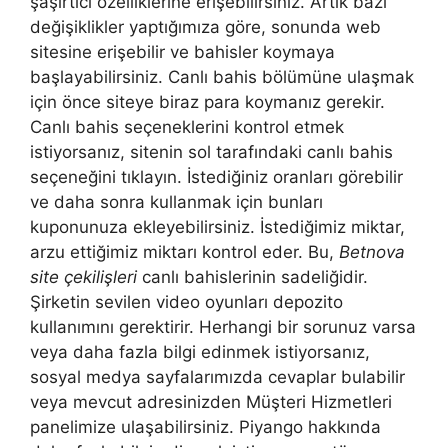
şaşırtıcı özelliklerine erişebilirsiniz. Artık bazı
değişiklikler yaptığımıza göre, sonunda web
sitesine erişebilir ve bahisler koymaya
başlayabilirsiniz. Canlı bahis bölümüne ulaşmak
için önce siteye biraz para koymanız gerekir.
Canlı bahis seçeneklerini kontrol etmek
istiyorsanız, sitenin sol tarafındaki canlı bahis
seçeneğini tıklayın. İstediğiniz oranları görebilir
ve daha sonra kullanmak için bunları
kuponunuza ekleyebilirsiniz. İstediğimiz miktar,
arzu ettiğimiz miktarı kontrol eder. Bu,
Betnova
site çekilişleri
canlı bahislerinin sadeliğidir.
Şirketin sevilen video oyunları depozito
kullanımını gerektirir. Herhangi bir sorunuz varsa
veya daha fazla bilgi edinmek istiyorsanız,
sosyal medya sayfalarımızda cevaplar bulabilir
veya mevcut adresinizden Müşteri Hizmetleri
panelimize ulaşabilirsiniz. Piyango hakkında