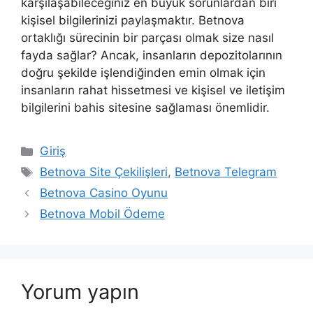
karşılaşabileceğiniz en büyük sorunlardan biri
kişisel bilgilerinizi paylaşmaktır. Betnova
ortaklığı sürecinin bir parçası olmak size nasıl
fayda sağlar? Ancak, insanların depozitolarının
doğru şekilde işlendiğinden emin olmak için
insanların rahat hissetmesi ve kişisel ve iletişim
bilgilerini bahis sitesine sağlaması önemlidir.
Kategoriler
Giriş
Etiketler
Betnova Site Çekilişleri
,
Betnova Telegram
Betnova Casino Oyunu
Betnova Mobil Ödeme
Yorum yapın