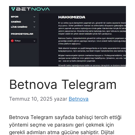
Betnova Telegram
Temmuz 10, 2025
yazar
Betnova
Betnova Telegram sayfada bahisçi tercih ettiği
yöntemi seçme ve parasını geri çekmek için
gerekli adımları atma gücüne sahiptir. Dijital