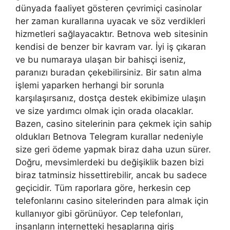
dünyada faaliyet gösteren çevrimiçi casinolar
her zaman kurallarına uyacak ve söz verdikleri
hizmetleri sağlayacaktır. Betnova web sitesinin
kendisi de benzer bir kavram var. İyi iş çıkaran
ve bu numaraya ulaşan bir bahisçi iseniz,
paranızı buradan çekebilirsiniz. Bir satın alma
işlemi yaparken herhangi bir sorunla
karşılaşırsanız, dostça destek ekibimize ulaşın
ve size yardımcı olmak için orada olacaklar.
Bazen, casino sitelerinin para çekmek için sahip
oldukları Betnova Telegram kurallar nedeniyle
size geri ödeme yapmak biraz daha uzun sürer.
Doğru, mevsimlerdeki bu değişiklik bazen bizi
biraz tatminsiz hissettirebilir, ancak bu sadece
geçicidir. Tüm raporlara göre, herkesin cep
telefonlarını casino sitelerinden para almak için
kullanıyor gibi görünüyor. Cep telefonları,
insanların internetteki hesaplarına giriş