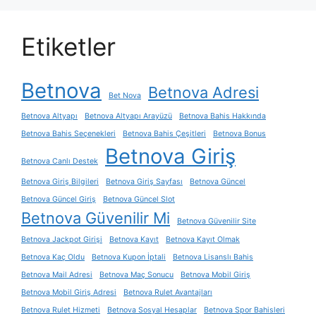
Etiketler
Betnova
Betnova Adresi
Bet Nova
Betnova Altyapı
Betnova Altyapı Arayüzü
Betnova Bahis Hakkında
Betnova Bahis Seçenekleri
Betnova Bahis Çeşitleri
Betnova Bonus
Betnova Giriş
Betnova Canlı Destek
Betnova Giriş Bilgileri
Betnova Giriş Sayfası
Betnova Güncel
Betnova Güncel Giriş
Betnova Güncel Slot
Betnova Güvenilir Mi
Betnova Güvenilir Site
Betnova Jackpot Girişi
Betnova Kayıt
Betnova Kayıt Olmak
Betnova Kaç Oldu
Betnova Kupon İptali
Betnova Lisanslı Bahis
Betnova Mail Adresi
Betnova Maç Sonucu
Betnova Mobil Giriş
Betnova Mobil Giriş Adresi
Betnova Rulet Avantajları
Betnova Rulet Hizmeti
Betnova Sosyal Hesaplar
Betnova Spor Bahisleri