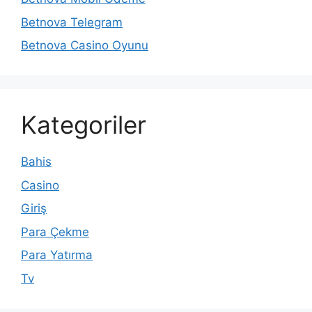
Betnova Telegram
Betnova Casino Oyunu
Kategoriler
Bahis
Casino
Giriş
Para Çekme
Para Yatırma
Tv