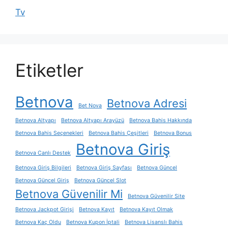
Tv
Etiketler
Betnova
Betnova Adresi
Bet Nova
Betnova Altyapı
Betnova Altyapı Arayüzü
Betnova Bahis Hakkında
Betnova Bahis Seçenekleri
Betnova Bahis Çeşitleri
Betnova Bonus
Betnova Giriş
Betnova Canlı Destek
Betnova Giriş Bilgileri
Betnova Giriş Sayfası
Betnova Güncel
Betnova Güncel Giriş
Betnova Güncel Slot
Betnova Güvenilir Mi
Betnova Güvenilir Site
Betnova Jackpot Girişi
Betnova Kayıt
Betnova Kayıt Olmak
Betnova Kaç Oldu
Betnova Kupon İptali
Betnova Lisanslı Bahis