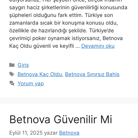
saygın haciz şirketlerinin güvenilirliği konusunda
şüpheleri olduğunu fark ettim. Türkiye son
zamanlarda sıcak bir konuşma konusu oldu,
özellikle de hazırlandığı şekilde. Türkiye’de
çevrimiçi poker oynamak istiyorsanız, Betnova
Kaç Oldu güvenli ve keyifli …
Devamını oku
Kategoriler
Giriş
Etiketler
Betnova Kaç Oldu
,
Betnova Sınırsız Bahis
Yorum yap
Betnova Güvenilir Mi
Eylül 11, 2025
yazar
Betnova