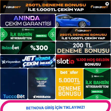
×
BETNOVA GİRİŞ İÇİN TIKLAYINIZ!