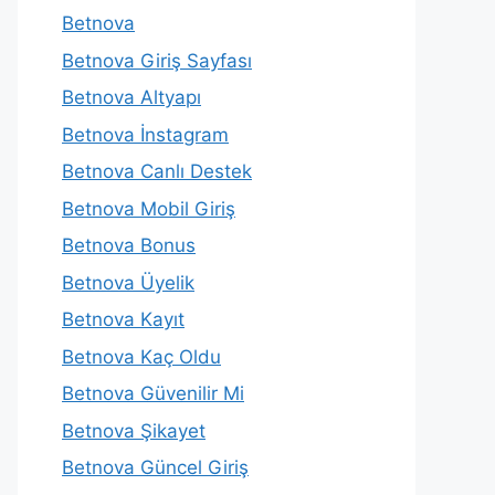
Betnova
Betnova Giriş Sayfası
Betnova Altyapı
Betnova İnstagram
Betnova Canlı Destek
Betnova Mobil Giriş
Betnova Bonus
Betnova Üyelik
Betnova Kayıt
Betnova Kaç Oldu
Betnova Güvenilir Mi
Betnova Şikayet
Betnova Güncel Giriş