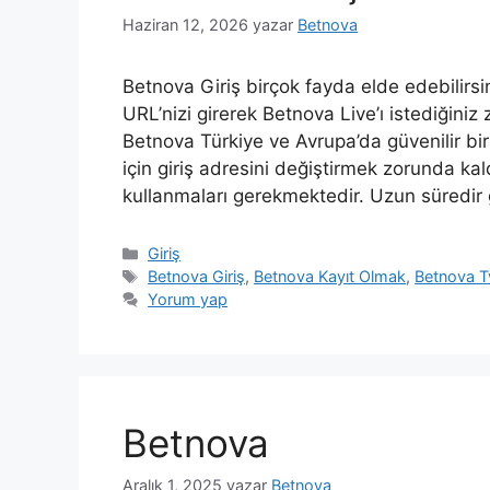
Haziran 12, 2026
yazar
Betnova
Betnova Giriş birçok fayda elde edebilirsi
URL’nizi girerek Betnova Live’ı istediğiniz
Betnova Türkiye ve Avrupa’da güvenilir bir 
için giriş adresini değiştirmek zorunda kald
kullanmaları gerekmektedir. Uzun süredir g
Kategoriler
Giriş
Etiketler
Betnova Giriş
,
Betnova Kayıt Olmak
,
Betnova Tv
Yorum yap
Betnova
Aralık 1, 2025
yazar
Betnova