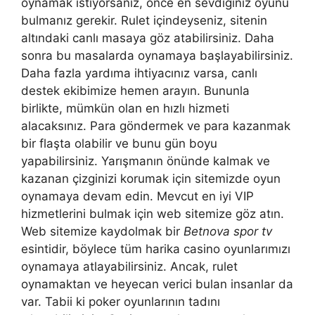
oynamak istiyorsanız, önce en sevdiğiniz oyunu
bulmanız gerekir. Rulet içindeyseniz, sitenin
altındaki canlı masaya göz atabilirsiniz. Daha
sonra bu masalarda oynamaya başlayabilirsiniz.
Daha fazla yardıma ihtiyacınız varsa, canlı
destek ekibimize hemen arayın. Bununla
birlikte, mümkün olan en hızlı hizmeti
alacaksınız. Para göndermek ve para kazanmak
bir flaşta olabilir ve bunu gün boyu
yapabilirsiniz. Yarışmanın önünde kalmak ve
kazanan çizginizi korumak için sitemizde oyun
oynamaya devam edin. Mevcut en iyi VIP
hizmetlerini bulmak için web sitemize göz atın.
Web sitemize kaydolmak bir
Betnova spor tv
esintidir, böylece tüm harika casino oyunlarımızı
oynamaya atlayabilirsiniz. Ancak, rulet
oynamaktan ve heyecan verici bulan insanlar da
var. Tabii ki poker oyunlarının tadını