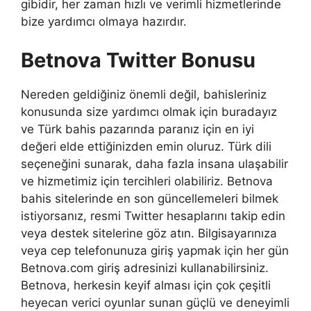
gibidir, her zaman hızlı ve verimli hizmetlerinde
bize yardımcı olmaya hazırdır.
Betnova Twitter Bonusu
Nereden geldiğiniz önemli değil, bahisleriniz
konusunda size yardımcı olmak için buradayız
ve Türk bahis pazarında paranız için en iyi
değeri elde ettiğinizden emin oluruz. Türk dili
seçeneğini sunarak, daha fazla insana ulaşabilir
ve hizmetimiz için tercihleri olabiliriz. Betnova
bahis sitelerinde en son güncellemeleri bilmek
istiyorsanız, resmi Twitter hesaplarını takip edin
veya destek sitelerine göz atın. Bilgisayarınıza
veya cep telefonunuza giriş yapmak için her gün
Betnova.com giriş adresinizi kullanabilirsiniz.
Betnova, herkesin keyif alması için çok çeşitli
heyecan verici oyunlar sunan güçlü ve deneyimli