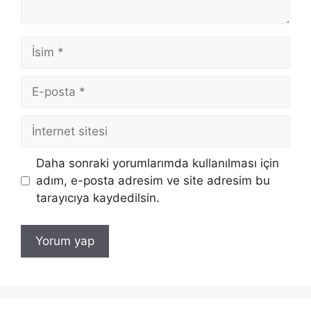
İsim
E-
posta
İnternet
sitesi
Daha sonraki yorumlarımda kullanılması için
adım, e-posta adresim ve site adresim bu
tarayıcıya kaydedilsin.