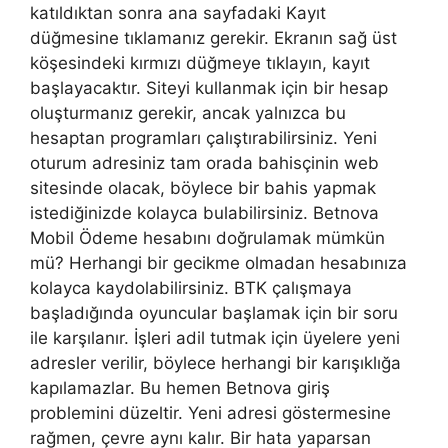
katıldıktan sonra ana sayfadaki Kayıt
düğmesine tıklamanız gerekir. Ekranın sağ üst
köşesindeki kırmızı düğmeye tıklayın, kayıt
başlayacaktır. Siteyi kullanmak için bir hesap
oluşturmanız gerekir, ancak yalnızca bu
hesaptan programları çalıştırabilirsiniz. Yeni
oturum adresiniz tam orada bahisçinin web
sitesinde olacak, böylece bir bahis yapmak
istediğinizde kolayca bulabilirsiniz. Betnova
Mobil Ödeme hesabını doğrulamak mümkün
mü? Herhangi bir gecikme olmadan hesabınıza
kolayca kaydolabilirsiniz. BTK çalışmaya
başladığında oyuncular başlamak için bir soru
ile karşılanır. İşleri adil tutmak için üyelere yeni
adresler verilir, böylece herhangi bir karışıklığa
kapılamazlar. Bu hemen Betnova giriş
problemini düzeltir. Yeni adresi göstermesine
rağmen, çevre aynı kalır. Bir hata yaparsan