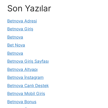
Son Yazılar
Betnova Adresi
Betnova Giriş
Betnova
Bet Nova
Betnova
Betnova Giriş Sayfası
Betnova Altyapı
Betnova İnstagram
Betnova Canlı Destek
Betnova Mobil Giriş
Betnova Bonus