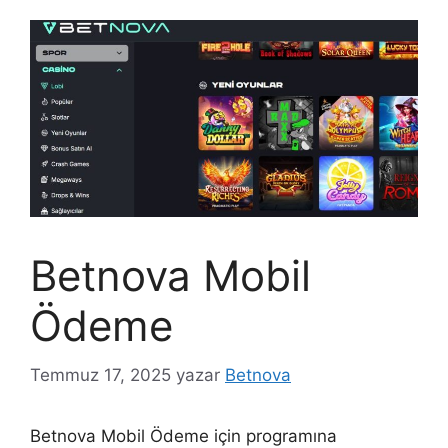
Betnova Mobil
Ödeme
Temmuz 17, 2025
yazar
Betnova
Betnova Mobil Ödeme için programına