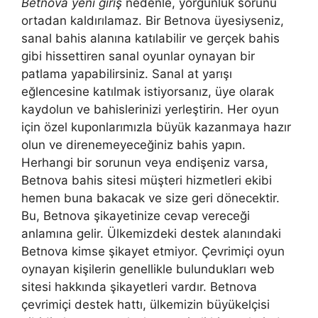
Betnova yeni giriş
nedenle, yorgunluk sorunu
ortadan kaldırılamaz. Bir Betnova üyesiyseniz,
sanal bahis alanına katılabilir ve gerçek bahis
gibi hissettiren sanal oyunlar oynayan bir
patlama yapabilirsiniz. Sanal at yarışı
eğlencesine katılmak istiyorsanız, üye olarak
kaydolun ve bahislerinizi yerleştirin. Her oyun
için özel kuponlarımızla büyük kazanmaya hazır
olun ve direnemeyeceğiniz bahis yapın.
Herhangi bir sorunun veya endişeniz varsa,
Betnova bahis sitesi müşteri hizmetleri ekibi
hemen buna bakacak ve size geri dönecektir.
Bu, Betnova şikayetinize cevap vereceği
anlamına gelir. Ülkemizdeki destek alanındaki
Betnova kimse şikayet etmiyor. Çevrimiçi oyun
oynayan kişilerin genellikle bulundukları web
sitesi hakkında şikayetleri vardır. Betnova
çevrimiçi destek hattı, ülkemizin büyükelçisi