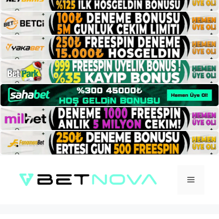
İçeriğe
atla
Menü