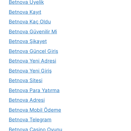
Betnova Üyelik
Betnova Kayıt
Betnova Kaç Oldu
Betnova Güvenilir Mi
Betnova Şikayet
Betnova Güncel Giriş
Betnova Yeni Adresi
Betnova Yeni Giriş
Betnova Sitesi
Betnova Para Yatırma
Betnova Adresi
Betnova Mobil Ödeme
Betnova Telegram
Betnova Casino Oyunu